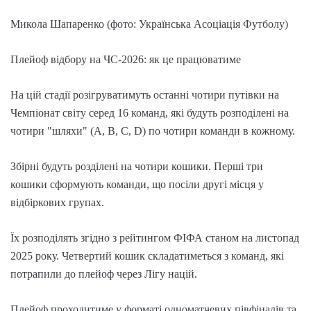
Микола Шапаренко (фото: Українська Асоціація Футболу)
Плейоф відбору на ЧС-2026: як це працюватиме
На цій стадії розігруватимуть останні чотири путівки на
Чемпіонат світу серед 16 команд, які будуть розподілені на
чотири "шляхи" (A, B, C, D) по чотири команди в кожному.
Збірні будуть розділені на чотири кошики. Перші три
кошики сформують команди, що посіли другі місця у
відбіркових групах.
Їх розподілять згідно з рейтингом ФІФА станом на листопад
2025 року. Четвертий кошик складатиметься з команд, які
потрапили до плейоф через Лігу націй.
Плейоф проходитиме у форматі одноматчевих півфіналів та