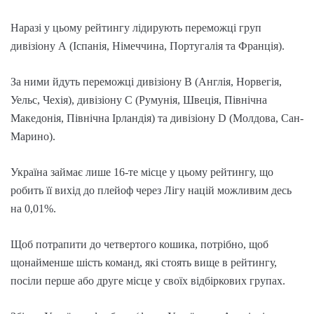
Наразі у цьому рейтингу лідирують переможці груп
дивізіону А (Іспанія, Німеччина, Португалія та Франція).
За ними йдуть переможці дивізіону В (Англія, Норвегія,
Уельс, Чехія), дивізіону С (Румунія, Швеція, Північна
Македонія, Північна Ірландія) та дивізіону D (Молдова, Сан-
Марино).
Україна займає лише 16-те місце у цьому рейтингу, що
робить її вихід до плейоф через Лігу націй можливим десь
на 0,01%.
Щоб потрапити до четвертого кошика, потрібно, щоб
щонайменше шість команд, які стоять вище в рейтингу,
посіли перше або друге місце у своїх відбіркових групах.