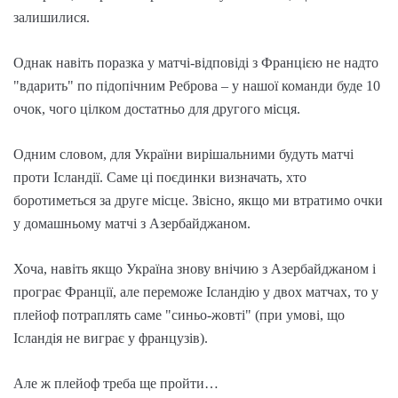
залишилися.
Однак навіть поразка у матчі-відповіді з Францією не надто
"вдарить" по підопічним Реброва – у нашої команди буде 10
очок, чого цілком достатньо для другого місця.
Одним словом, для України вирішальними будуть матчі
проти Ісландії. Саме ці поєдинки визначать, хто
боротиметься за друге місце. Звісно, якщо ми втратимо очки
у домашньому матчі з Азербайджаном.
Хоча, навіть якщо Україна знову внічию з Азербайджаном і
програє Франції, але переможе Ісландію у двох матчах, то у
плейоф потраплять саме "синьо-жовті" (при умові, що
Ісландія не виграє у французів).
Але ж плейоф треба ще пройти…