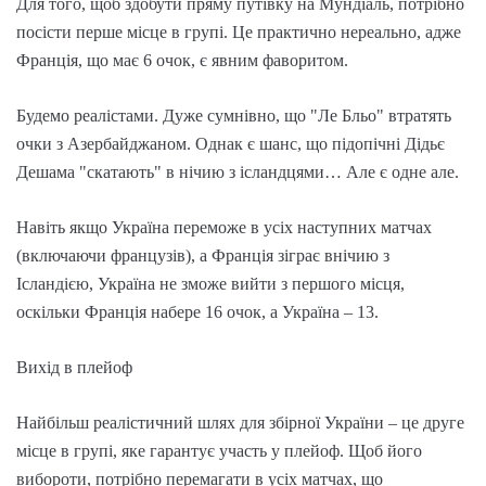
Для того, щоб здобути пряму путівку на Мундіаль, потрібно
посісти перше місце в групі. Це практично нереально, адже
Франція, що має 6 очок, є явним фаворитом.
Будемо реалістами. Дуже сумнівно, що "Ле Бльо" втратять
очки з Азербайджаном. Однак є шанс, що підопічні Дідьє
Дешама "скатають" в нічию з ісландцями… Але є одне але.
Навіть якщо Україна переможе в усіх наступних матчах
(включаючи французів), а Франція зіграє внічию з
Ісландією, Україна не зможе вийти з першого місця,
оскільки Франція набере 16 очок, а Україна – 13.
Вихід в плейоф
Найбільш реалістичний шлях для збірної України – це друге
місце в групі, яке гарантує участь у плейоф. Щоб його
вибороти, потрібно перемагати в усіх матчах, що