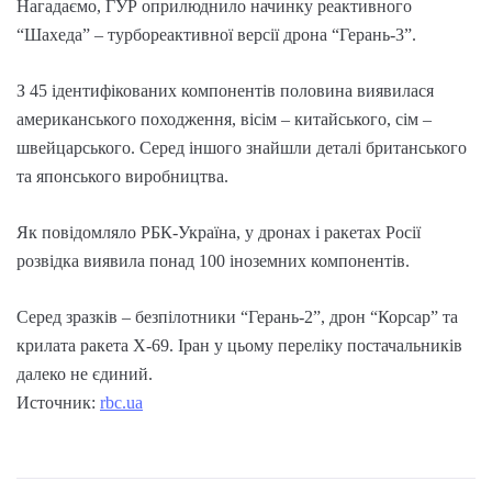
Нагадаємо, ГУР оприлюднило начинку реактивного
“Шахеда” – турбореактивної версії дрона “Герань-3”.
З 45 ідентифікованих компонентів половина виявилася
американського походження, вісім – китайського, сім –
швейцарського. Серед іншого знайшли деталі британського
та японського виробництва.
Як повідомляло РБК-Україна, у дронах і ракетах Росії
розвідка виявила понад 100 іноземних компонентів.
Серед зразків – безпілотники “Герань-2”, дрон “Корсар” та
крилата ракета Х-69. Іран у цьому переліку постачальників
далеко не єдиний.
Источник:
rbc.ua