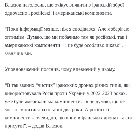
Власюк наголосив, що очікує виявити в іранській зброї
одночасно і російські, і американські компоненти.
“Поки інформації менше, ніж я сподівався. Але я зберігаю
оптимізм. Думаю, що ми побачимо там як російські, так і
американські компоненти – і це буде особливо цікаво”, –
зазначив він.
Уповноважений пояснив, чому впевнений у цьому.
“В так званих “чистих” іранських дронах різних типів, які
використовувала Росія проти України у 2022-2023 роках,
уже були американські компоненти. І я не думаю, що це
могло змінитися за останні два роки. А російські
компоненти – очевидно, що вони в іранських дронах також
присутні”, – додав Власюк.