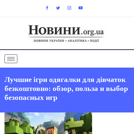
Лучшие ігри одягалки для дівчаток
безкоштовно: обзор, польза и выбор
безопасных игр