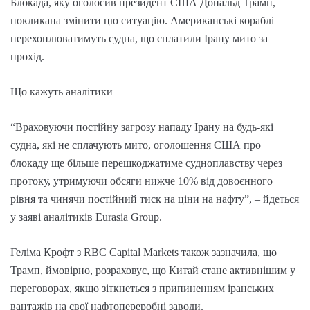
Блокада, яку оголосив президент США Дональд Трамп,
покликана змінити цю ситуацію. Американські кораблі
перехоплюватимуть судна, що сплатили Ірану мито за
прохід.
Що кажуть аналітики
“Враховуючи постійну загрозу нападу Ірану на будь-які
судна, які не сплачують мито, оголошення США про
блокаду ще більше перешкоджатиме судноплавству через
протоку, утримуючи обсяги нижче 10% від довоєнного
рівня та чинячи постійний тиск на ціни на нафту”, – йдеться
у заяві аналітиків Eurasia Group.
Геліма Крофт з RBC Capital Markets також зазначила, що
Трамп, ймовірно, розраховує, що Китай стане активнішим у
переговорах, якщо зіткнеться з припиненням іранських
вантажів на свої нафтопереробні заводи.