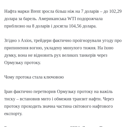
Нафта марки Brent зросла більш ніж на 7 доларів – до 102,29
долара за барель. Американська WTI подорожчала
приблизно на 8 доларів і досягла 104,56 долара.
Згідно з Axios, трейдери фактично проігнорували угоду про
припинення вогню, укладену минулого тижня. На їхню
думку, вона не відновить рух великих танкерів через
Ормузьку протоку.
Чому протока стала ключовою
Іран фактично перетворив Ормузьку протоку на важіль
тиску – встановив мито і обмежив транзит нафти. Через
протоку проходить значна частина світового нафтового
експорту.