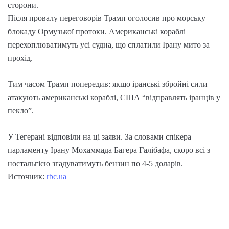
сторони.
Після провалу переговорів Трамп оголосив про морську
блокаду Ормузької протоки. Американські кораблі
перехоплюватимуть усі судна, що сплатили Ірану мито за
прохід.
Тим часом Трамп попередив: якщо іранські збройні сили
атакують американські кораблі, США “відправлять іранців у
пекло”.
У Тегерані відповіли на ці заяви. За словами спікера
парламенту Ірану Мохаммада Багера Галібафа, скоро всі з
ностальгією згадуватимуть бензин по 4-5 доларів.
Источник:
rbc.ua