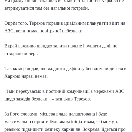
На цьому тлі він закликав всіх містян та гостей Харкова не
затримуватися там без нагальної потреби.
Окрім того, Терехов порадив цивільним планувати візит на
АЗС, коли немає повітряної небезпеки.
Вкрай важливо швидко залити пальне і рушити далі, не
створюючи черг.
Також мер додав, що жодного дефіциту бензину чи дизеля в
Харкові наразі немає.
“І ми перебуваємо в постійній комунікації з мережами АЗС
щодо заходів безпеки”, – зазначив Терехов.
За його словами, місцева влада налаштована і буде
максимально сприяти будь-яким ініціативам, які можуть
реально підвищити безпеку харківʼян. Зокрема, йдеться про