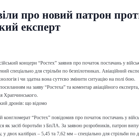
віли про новий патрон прот
кий експерт
сійський концерн “Ростех” заявив про початок постачань у війс
ений спеціально для стрільби по безпілотниках. Авіаційний екс
нологія і чи здатна вона суттєво змінити ситуацію на полі бою.
посиланням на заяву “Ростеха” та коментар авіаційного експерта,
ія Храпчинського.
кий дронів: що відомо
й конгломерат “Ростех” повідомив про початок постачань у війс
я як засіб боротьби з БпЛА. За заявою розробників, патрон вип
 у двох калібрах – 5,45 та 7,62 мм – спеціально для стрільби по 