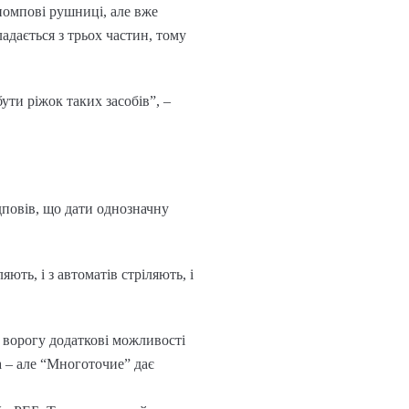
 помпові рушниці, але вже
адається з трьох частин, тому
ути ріжок таких засобів”, –
дповів, що дати однозначну
ють, і з автоматів стріляють, і
 ворогу додаткові можливості
а – але “Многоточие” дає