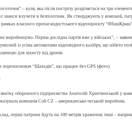
готочия” – куля, яка після пострілу розділяється на три елемент
ує шанси влучити в безпілотник. Як стверджують у компанії, п
 рамках власного пропагандистського відеопроєкту “#НашКраш”
йне виробництво. Перша дослідна партія вже у військах”, – заяви
місний із усіма автоматами відповідного калібру, що нібито поз
ушницю для захисту від дронів.
ли перехоплювач “Шахедів”, що працює без GPS (фото)
”
розвитку оборонного підприємства Анатолій Храпчинський у коме
казувала компанія Colt CZ – американсько-чеський виробник.
лад, перші патрони йдуть на 100 метрів ураження, інші – наприк