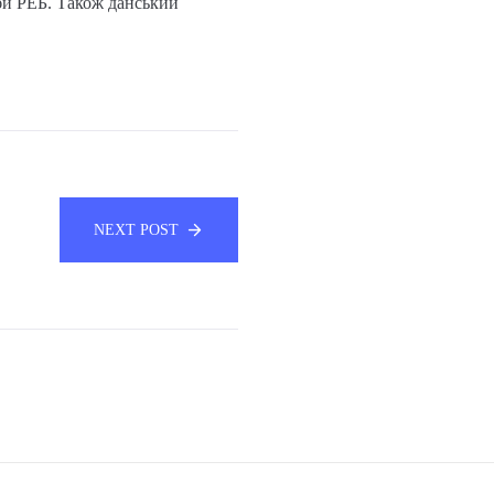
оби РЕБ. Також данський
NEXT POST