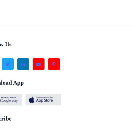
ow Us
load App
cribe