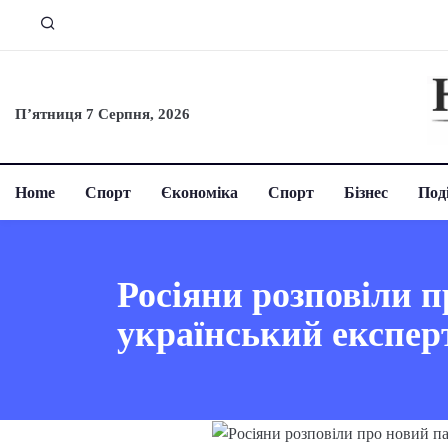
П’ятниця 7 Серпня, 2026
Home
Спорт
Єкономіка
Спорт
Бізнес
Поді
Росіяни розповіли п
український експер