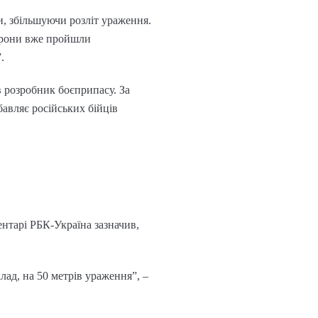
и, збільшуючи розліт ураження.
атрони вже пройшли
.
в розробник боєприпасу. За
бавляє російських бійців
нтарі РБК-Україна зазначив,
лад, на 50 метрів ураження”, –