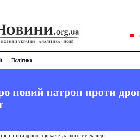
L
ї
Політика
ро новий патрон проти дро
т