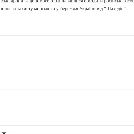
їнські дрони за допомогою ШІ навчилися обходити російські зас
нологію захисту морського узбережжя України від “Шахедів”.