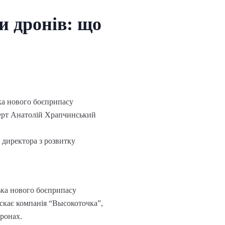
и дронів: що
ька нового боєприпасу
перт Анатолій Храпчинський
 директора з розвитку
ька нового боєприпасу
ускає компанія “Высокоточка”,
дронах.