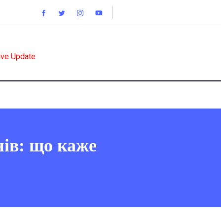
ive Update
нів: що каже