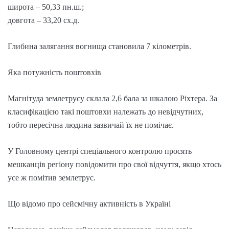
широта – 50,33 пн.ш.;
довгота – 33,20 сх.д.
Глибина залягання вогнища становила 7 кілометрів.
Яка потужність поштовхів
Магнітуда землетрусу склала 2,6 бала за шкалою Ріхтера. За
класифікацією такі поштовхи належать до невідчутних,
тобто пересічна людина зазвичай їх не помічає.
У Головному центрі спеціального контролю просять
мешканців регіону повідомити про свої відчуття, якщо хтось
усе ж помітив землетрус.
Що відомо про сейсмічну активність в Україні