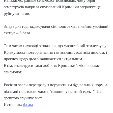
Нагадаємо, раніше сейсмолог пояснював, чому серія
землетрусів накрила окупований Крим і чи загрожує це
руйнуваннями.
За два дні тоді зафіксували сім поштовхів, а найпотужніший
сягнув 4,5 бала.
Тим часом науковці зазначали, що масштабний землетрус у
Криму може повторитися за так званим столітнім циклом, і
прогноз щодо цього залишається актуальним.
Втім, землетруси таки доб’ють Кримський міст, вважає
сейсмолог.
Росіяни звели переправу з порушенням будівельних норм, а
підземні поштовхи мають “накопичувальний ефект”. Це
зрештою зруйнує міст.
Источник:
rbc.ua