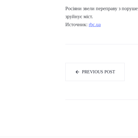
Росіяни звели переправу з поруш
зруйнує міст.
Источник:
rbc.ua
PREVIOUS POST