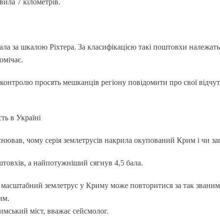
ила 7 кілометрів.
бала за шкалою Ріхтера. За класифікацією такі поштовхи належать
омічає.
контролю просять мешканців регіону повідомити про свої відчут
ть в Україні
снював, чому серія землетрусів накрила окупований Крим і чи з
оштовхів, а найпотужніший сягнув 4,5 бала.
 масштабний землетрус у Криму може повторитися за так званим 
им.
имський міст, вважає сейсмолог.