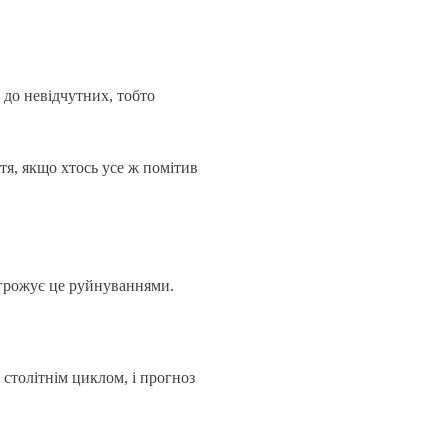
 до невідчутних, тобто
тя, якщо хтось усе ж помітив
агрожує це руйнуваннями.
столітнім циклом, і прогноз