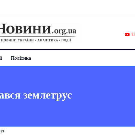
L
ї
Політика
ався землетрус