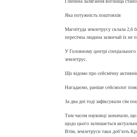
Глибина залягання вогнища станов
Яка потужність поштовхів
Магнітуда землетрусу склала 2,6 
пересічна людина зазвичай їх не п
У Головному центрі спеціального 
землетрус.
Що відомо про сейсмічну активніс
Нагадаємо, раніше сейсмолог поя
За два дні тоді зафіксували сім п
Тим часом науковці зазначали, що
щодо цього залишається актуальн
Втім, землетруси таки доб’ють Кр