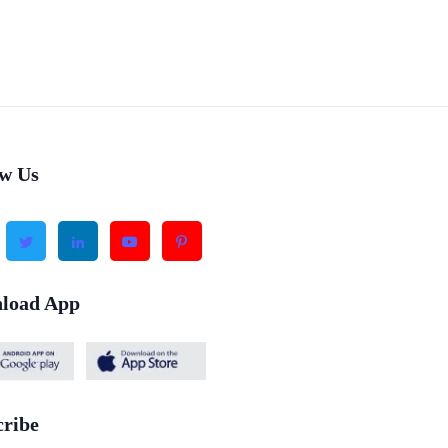
ow Us
load App
cribe