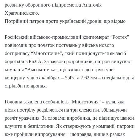
розвитку оборонного підприємства Анатолія
Храпчинського.
Потрійний патрон проти український дронів: що відомо
Російський військово-промисловий конгломерат “Ростех”
повідомив про початок постачань у війська нового
боєприпасу “Многоточие”, який позиціонується як засіб
боротьби з БпЛА. За заявою розробників, патрон випускає
компанія “Высокоточка”, що входить до структури
концерну, у двох калібрах – 5,45 та 7,62 мм – спеціально для
стрільби по дронах.
Головна заявлена особливість “Многоточия” – куля, яка
після пострілу розділяється на три елементи, збільшуючи
розліт ураження. За словами виробника, це підвищує шанси
влучити в безпілотник. Як стверджують у компанії, патрони
вже пройшли випробування – щоправда, лише в рамках