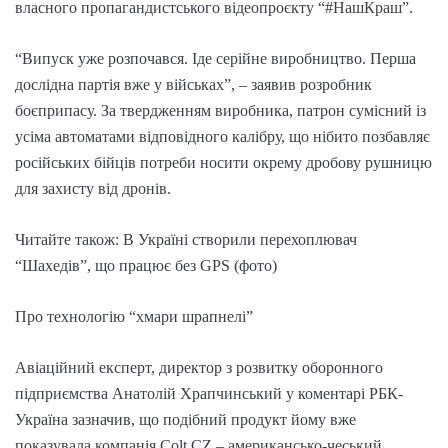
власного пропагандистського відеопроєкту “#НашКраш”.
“Випуск уже розпочався. Іде серійне виробництво. Перша
дослідна партія вже у військах”, – заявив розробник
боєприпасу. За твердженням виробника, патрон сумісний із
усіма автоматами відповідного калібру, що нібито позбавляє
російських бійців потреби носити окрему дробову рушницю
для захисту від дронів.
Читайте також: В Україні створили перехоплювач
“Шахедів”, що працює без GPS (фото)
Про технологію “хмари шрапнелі”
Авіаційний експерт, директор з розвитку оборонного
підприємства Анатолій Храпчинський у коментарі РБК-
Україна зазначив, що подібний продукт йому вже
показувала компанія Colt CZ – американсько-чеський