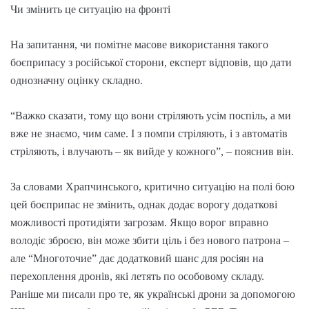
Чи змінить це ситуацію на фронті
На запитання, чи помітне масове використання такого
боєприпасу з російської сторони, експерт відповів, що дати
однозначну оцінку складно.
“Важко сказати, тому що вони стріляють усім поспіль, а ми
вже не знаємо, чим саме. І з помпи стріляють, і з автоматів
стріляють, і влучають – як вийде у кожного”, – пояснив він.
За словами Храпчинського, критично ситуацію на полі бою
цей боєприпас не змінить, однак додає ворогу додаткові
можливості протидіяти загрозам. Якщо ворог вправно
володіє зброєю, він може збити ціль і без нового патрона –
але “Многоточие” дає додатковий шанс для росіян на
перехоплення дронів, які летять по особовому складу.
Раніше ми писали про те, як українські дрони за допомогою