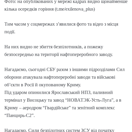
Фото: на опублікованих у мережі кадрах видно щонайменше
кілька осередків горіння (t.me/exilenova_plus)
Тим часом у соцмережах з’явилися фото та відео з місця
події.
На них видно не збиття безпілотників, а пожежу
безпосередньо на території нафтопереробного заводу.
Нагадаємо, сьогодні СБУ разом з іншими підрозділами Сил
оборони атакувала нафтопереробні заводи та військові
об’єкти в Росії й окупованому Криму.
Під ударом опинилися Ярославський НПЗ, паливний
термінал у Висоцьку та завод “НОВАТЭК-Усть-Луга”, а в
Криму – аеродром “Гвардійське” та зенітний комплекс
“Панцирь-С2”.
Нагадаємо, Сили безпілотних систем ЗСУ від початку