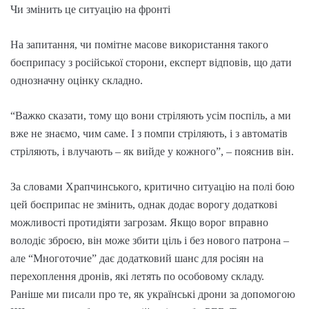
Чи змінить це ситуацію на фронті
На запитання, чи помітне масове використання такого
боєприпасу з російської сторони, експерт відповів, що дати
однозначну оцінку складно.
“Важко сказати, тому що вони стріляють усім поспіль, а ми
вже не знаємо, чим саме. І з помпи стріляють, і з автоматів
стріляють, і влучають – як вийде у кожного”, – пояснив він.
За словами Храпчинського, критично ситуацію на полі бою
цей боєприпас не змінить, однак додає ворогу додаткові
можливості протидіяти загрозам. Якщо ворог вправно
володіє зброєю, він може збити ціль і без нового патрона –
але “Многоточие” дає додатковий шанс для росіян на
перехоплення дронів, які летять по особовому складу.
Раніше ми писали про те, як українські дрони за допомогою