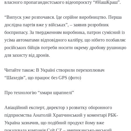
власного пропагандистського відеопроєкту “#НашКраш”.
“Випуск уже розпочався. Іде серійне виробництво. Перша
дослідна партія вже у військах”, – заявив розробник
боєприпасу. За твердженням виробника, патрон сумісний із
усіма автоматами відповідного калібру, що нібито позбавляє
російських бійців потреби носити окрему дробову рушницю
для захисту від дронів.
Читайте також: В Україні створили перехоплювач
“Шахедів”, що працює без GPS (фото)
Про технологію “хмари шрапнелі”
Авіаційний експерт, директор з розвитку оборонного
підприємства Анатолій Храпчинський у коментарі РБК-
Україна зазначив, що подібний продукт йому вже
показувала компанія Colt CZ – американсько-чеський