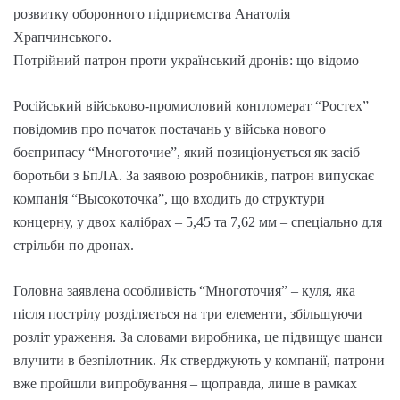
розвитку оборонного підприємства Анатолія
Храпчинського.
Потрійний патрон проти український дронів: що відомо
Російський військово-промисловий конгломерат “Ростех”
повідомив про початок постачань у війська нового
боєприпасу “Многоточие”, який позиціонується як засіб
боротьби з БпЛА. За заявою розробників, патрон випускає
компанія “Высокоточка”, що входить до структури
концерну, у двох калібрах – 5,45 та 7,62 мм – спеціально для
стрільби по дронах.
Головна заявлена особливість “Многоточия” – куля, яка
після пострілу розділяється на три елементи, збільшуючи
розліт ураження. За словами виробника, це підвищує шанси
влучити в безпілотник. Як стверджують у компанії, патрони
вже пройшли випробування – щоправда, лише в рамках