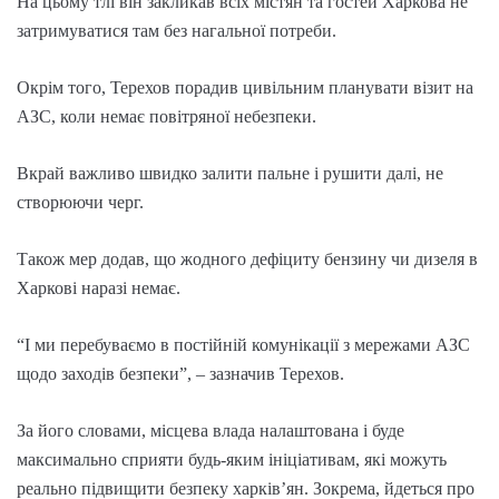
На цьому тлі він закликав всіх містян та гостей Харкова не
затримуватися там без нагальної потреби.
Окрім того, Терехов порадив цивільним планувати візит на
АЗС, коли немає повітряної небезпеки.
Вкрай важливо швидко залити пальне і рушити далі, не
створюючи черг.
Також мер додав, що жодного дефіциту бензину чи дизеля в
Харкові наразі немає.
“І ми перебуваємо в постійній комунікації з мережами АЗС
щодо заходів безпеки”, – зазначив Терехов.
За його словами, місцева влада налаштована і буде
максимально сприяти будь-яким ініціативам, які можуть
реально підвищити безпеку харківʼян. Зокрема, йдеться про