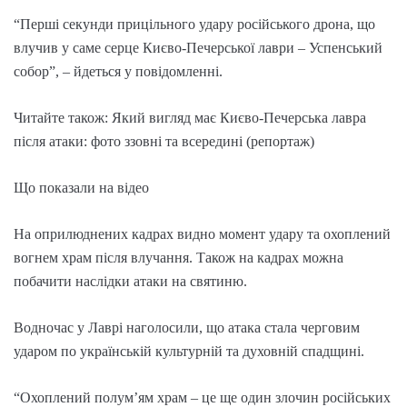
“Перші секунди прицільного удару російського дрона, що
влучив у саме серце Києво-Печерської лаври – Успенський
собор”, – йдеться у повідомленні.
Читайте також: Який вигляд має Києво-Печерська лавра
після атаки: фото ззовні та всередині (репортаж)
Що показали на відео
На оприлюднених кадрах видно момент удару та охоплений
вогнем храм після влучання. Також на кадрах можна
побачити наслідки атаки на святиню.
Водночас у Лаврі наголосили, що атака стала черговим
ударом по українській культурній та духовній спадщині.
“Охоплений полум’ям храм – це ще один злочин російських