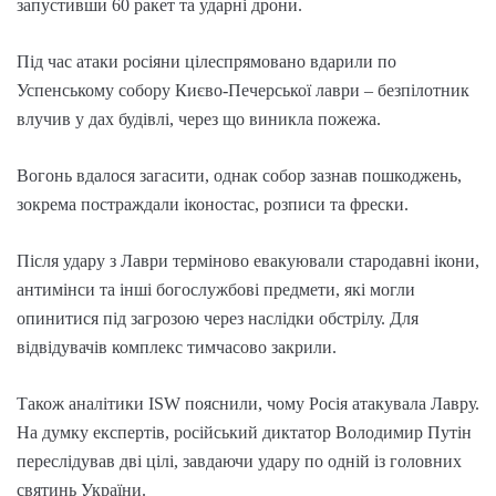
запустивши 60 ракет та ударні дрони.
Під час атаки росіяни цілеспрямовано вдарили по
Успенському собору Києво-Печерської лаври – безпілотник
влучив у дах будівлі, через що виникла пожежа.
Вогонь вдалося загасити, однак собор зазнав пошкоджень,
зокрема постраждали іконостас, розписи та фрески.
Після удару з Лаври терміново евакуювали стародавні ікони,
антимінси та інші богослужбові предмети, які могли
опинитися під загрозою через наслідки обстрілу. Для
відвідувачів комплекс тимчасово закрили.
Також аналітики ISW пояснили, чому Росія атакувала Лавру.
На думку експертів, російський диктатор Володимир Путін
переслідував дві цілі, завдаючи удару по одній із головних
святинь України.