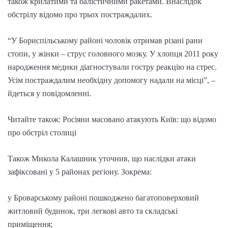
також крилатими та балістичними ракетами. Внаслідок
обстрілу відомо про трьох постраждалих.
“У Бориспільському районі чоловік отримав різані рани
стопи, у жінки – струс головного мозку. У хлопця 2011 року
народження медики діагностували гостру реакцію на стрес.
Усім постраждалим необхідну допомогу надали на місці”, –
йдеться у повідомленні.
Читайте також: Росіяни масовано атакують Київ: що відомо
про обстріл столиці
Також Микола Калашник уточнив, що наслідки атаки
зафіксовані у 5 районах регіону. Зокрема:
у Броварському районі пошкоджено багатоповерховий
житловий будинок, три легкові авто та складські
приміщення;