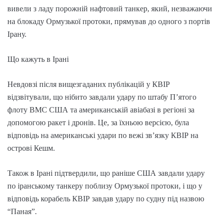
вивели з ладу порожній нафтовий танкер, який, незважаючи
на блокаду Ормузької протоки, прямував до одного з портів
Ірану.
Що кажуть в Ірані
Невдовзі після вищезгаданих публікацій у КВІР
відзвітували, що нібито завдали удару по штабу П’ятого
флоту ВМС США та американській авіабазі в регіоні за
допомогою ракет і дронів. Це, за їхньою версією, була
відповідь на американські удари по вежі зв’язку КВІР на
острові Кешм.
Також в Ірані підтвердили, що раніше США завдали удару
по іранському танкеру поблизу Ормузької протоки, і що у
відповідь корабель КВІР завдав удару по судну під назвою
“Паная”.