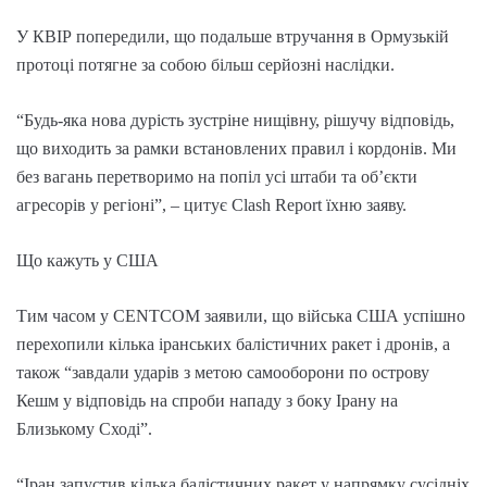
У КВІР попередили, що подальше втручання в Ормузькій
протоці потягне за собою більш серйозні наслідки.
“Будь-яка нова дурість зустріне нищівну, рішучу відповідь,
що виходить за рамки встановлених правил і кордонів. Ми
без вагань перетворимо на попіл усі штаби та об’єкти
агресорів у регіоні”, – цитує Clash Report їхню заяву.
Що кажуть у США
Тим часом у CENTCOM заявили, що війська США успішно
перехопили кілька іранських балістичних ракет і дронів, а
також “завдали ударів з метою самооборони по острову
Кешм у відповідь на спроби нападу з боку Ірану на
Близькому Сході”.
“Іран запустив кілька балістичних ракет у напрямку сусідніх