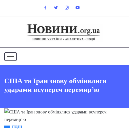
США та Іран знову обмінялися
ударами всупереч перемир’ю
ПОДІЇ