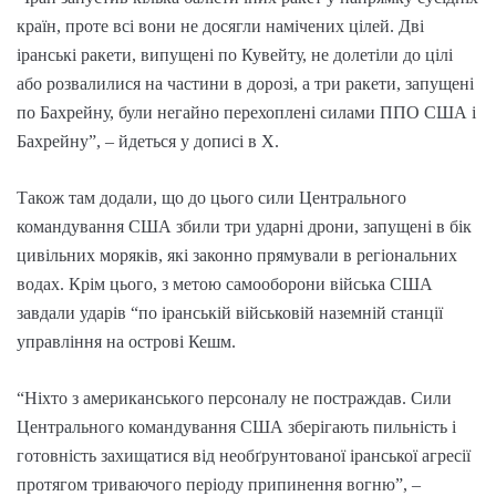
країн, проте всі вони не досягли намічених цілей. Дві
іранські ракети, випущені по Кувейту, не долетіли до цілі
або розвалилися на частини в дорозі, а три ракети, запущені
по Бахрейну, були негайно перехоплені силами ППО США і
Бахрейну”, – йдеться у дописі в Х.
Також там додали, що до цього сили Центрального
командування США збили три ударні дрони, запущені в бік
цивільних моряків, які законно прямували в регіональних
водах. Крім цього, з метою самооборони війська США
завдали ударів “по іранській військовій наземній станції
управління на острові Кешм.
“Ніхто з американського персоналу не постраждав. Сили
Центрального командування США зберігають пильність і
готовність захищатися від необґрунтованої іранської агресії
протягом триваючого періоду припинення вогню”, –