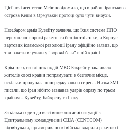
Цієї ночі агентство Mehr повідомило, що в районі іранського
острова Кешм в Ормузькій протоці було чути вибухи.
Незабаром армія Кувейту заявила, що їхня система ППО
перехоплює ворожі ракетні та безпілотні атаки, а Корпус
вартових ісламської революції Ірану офіційно заявив, що
три ракети влучили у “ворожі бази” в цій країні.
Крім того, на тлі цих подій МВС Бахрейну закликало
жителів своєї країни попрямувати в безпечне місце,
оскільки пролунала попереджувальна сирена. Низка ЗМІ
писали, що Іран нібито завдавав ударів одразу по трьом
країнам – Кувейту, Байхрену та Іраку.
За кілька годин до всієї вищеописаної ситуації в
Центральному командуванні США (CENTCOM)
відзвітували, що американські війська вдарили ракетою і