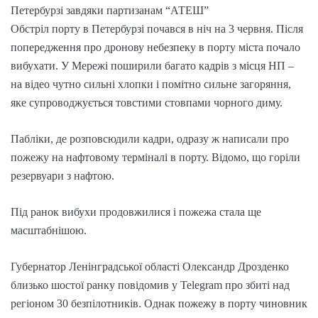
Петербурзі завдяки партизанам “АТЕШ”
Обстріл порту в Петербурзі почався в ніч на 3 червня. Після
попередження про дронову небезпеку в порту міста почало
вибухати. У Мережі поширили багато кадрів з місця НП –
на відео чутно сильні хлопки і помітно сильне загоряння,
яке супроводжується товстими стовпами чорного диму.
Пабліки, де розповсюдили кадри, одразу ж написали про
пожежу на нафтовому терміналі в порту. Відомо, що горіли
резервуари з нафтою.
Під ранок вибухи продовжилися і пожежа стала ще
масштабнішою.
Губернатор Ленінградської області Олександр Дрозденко
близько шостої ранку повідомив у Telegram про збиті над
регіоном 30 безпілотників. Однак пожежу в порту чиновник