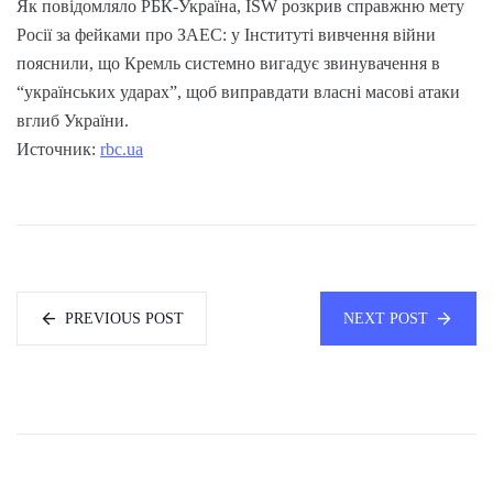
Як повідомляло РБК-Україна, ISW розкрив справжню мету
Росії за фейками про ЗАЕС: у Інституті вивчення війни
пояснили, що Кремль системно вигадує звинувачення в
“українських ударах”, щоб виправдати власні масові атаки
вглиб України.
Источник:
rbc.ua
PREVIOUS POST
NEXT POST