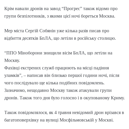
Крім навали дронів на завод “Прогрес” також відомо про
групи безпілотників, з якими цієї ночі бореться Москва.
Мер міста Сергій Собянін уже кілька разів писав про
відбиття десятків БпЛА, що летіли в російську столицю.
“ППО Міноборони знищили вісім БпЛА, що летіли на
Москву.
Фахівці екстрених служб працюють на місці падіння
уламків”, – написав він близько першої години ночі, після
чого послідувало ще кілька подібних повідомлень.
Зазначимо, нещодавно Москву також атакували групи
дронів. Також того дня було голосно і в окупованому Криму.
Також повідомлялося, як 4 травня невідомий дрон врізався в
багатоповерхівку на вулиці Мосфільмовській у Москві.