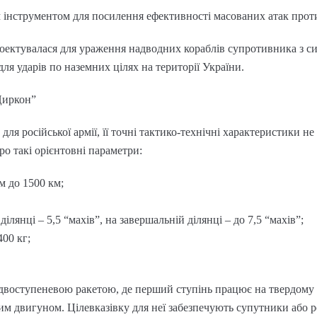
м інструментом для посилення ефективності масованих атак прот
роектувалася для ураження надводних кораблів супротивника з 
для ударів по наземних цілях на території України.
Циркон”
для російської армії, її точні тактико-технічні характеристики н
ро такі орієнтовні параметри:
м до 1500 км;
лянці – 5,5 “махів”, на завершальній ділянці – до 7,5 “махів”;
400 кг;
двоступеневою ракетою, де перший ступінь працює на твердому 
 двигуном. Цілевказівку для неї забезпечують супутники або ро