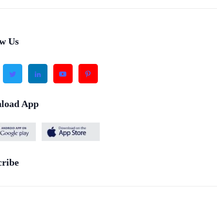
ow Us
load App
cribe