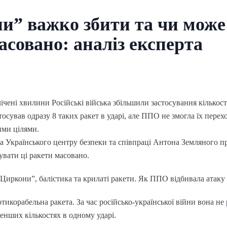
и” важко збити та чи мож
асовано: аналіз експерта
ічені хвилини Російські війська збільшили застосування кількост
тосував одразу 8 таких ракет в ударі, але ППО не змогла їх перех
ими цілями.
а Українського центру безпеки та співпраці Антона Земляного п
увати ці ракети масовано.
Циркони”, балістика та крилаті ракети. Як ППО відбивала атаку 
тикорабельна ракета. За час російсько-української війни вона не
менших кількостях в одному ударі.