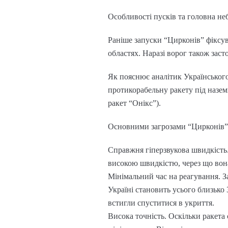
Особливості пусків та головна не
Раніше запуски “Цирконів” фіксув
областях. Наразі ворог також заст
Як пояснює аналітик Українськог
протикорабельну ракету під наземн
ракет “Онікс”).
Основними загрозами “Цирконів” 
Справжня гіперзвукова швидкість.
високою швидкістю, через що вона
Мінімальний час на реагування. З
Україні становить усього близько 
встигли спуститися в укриття.
Висока точність. Оскільки ракета 