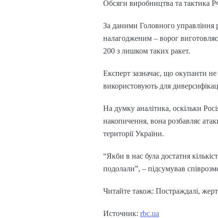
Обсяги виробництва та тактика 
За даними Головного управління р
налагодженим – ворог виготовляє 
200 з лишком таких ракет.
Експерт зазначає, що окупанти не
використовують для диверсифікац
На думку аналітика, оскільки Рос
накопичення, вона розбавляє атак
території України.
“Якби в нас була достатня кількіс
подолали”, – підсумував співрозм
Читайте також: Постраждалі, жерт
Источник:
rbc.ua