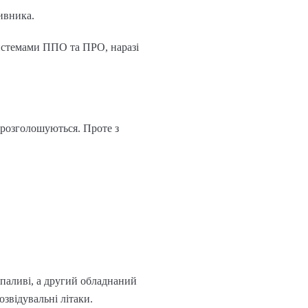
ивника.
системами ППО та ПРО, наразі
е розголошуються. Проте з
паливі, а другий обладнаний
звідувальні літаки.