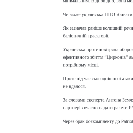
мінімальним. Відповідно, вона мо
Чи може українська ППО збивати
Як зазначав раніше колишній речн
балістичній траєкторії.
Українська протиповітряна оборон
ефективного збиття “Цирконів” ам
потрібному місці.
Проте під час сьогоднішньої атаки
не вдалося.
За словами експерта Антона Земл
партнерів вчасно надати ракети PA
Через брак боєкомплекту до Patrio