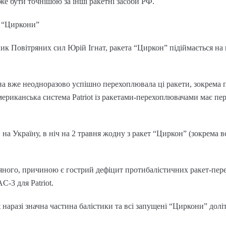
же бути точнішою за інші ракетні засоби РФ.
 “Циркони”
ик Повітряних сил Юрій Ігнат, ракета “Циркон” підіймається на 
а вже неодноразово успішно перехоплювала ці ракети, зокрема пі
ериканська система Patriot із ракетами-перехоплювачами має пере
 на Україну, в ніч на 2 травня жодну з ракет “Циркон” (зокрема вс
яного, причиною є гострий дефіцит протибалістичних ракет-пер
C-3 для Patriot.
t наразі значна частина балістики та всі запущені “Циркони” доліт