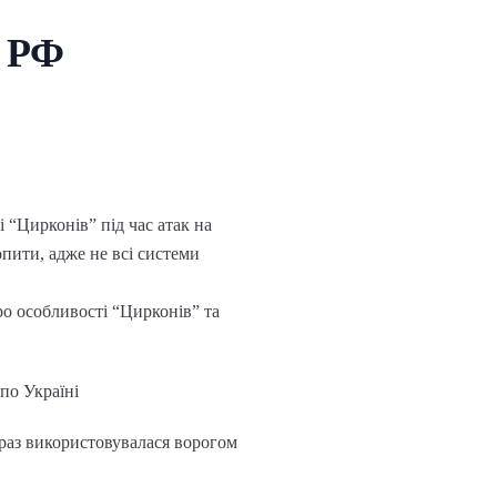
е РФ
і “Цирконів” під час атак на
опити, адже не всі системи
ро особливості “Цирконів” та
по Україні
 раз використовувалася ворогом