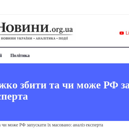
L
ї
Політика
ко збити та чи може РФ за
сперта