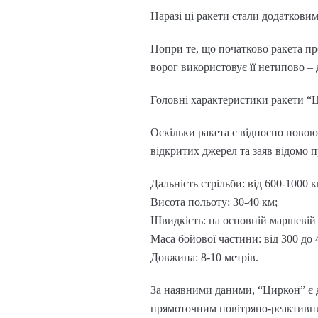
Наразі ці ракети стали додаткови
Попри те, що початково ракета п
ворог використовує її нетипово – 
Головні характеристики ракети “
Оскільки ракета є відносно новою 
відкритих джерел та заяв відомо п
Дальність стрільби: від 600-1000 к
Висота польоту: 30-40 км;
Швидкість: на основній маршевій ді
Маса бойової частини: від 300 до 
Довжина: 8-10 метрів.
За наявними даними, “Циркон” є 
прямоточним повітряно-реактивним