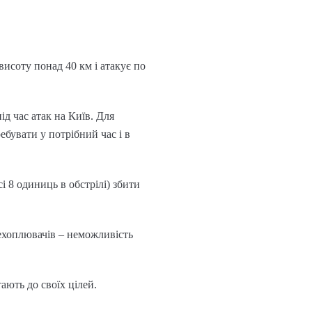
висоту понад 40 км і атакує по
д час атак на Київ. Для
бувати у потрібний час і в
і 8 одиниць в обстрілі) збити
ехоплювачів – неможливість
ають до своїх цілей.