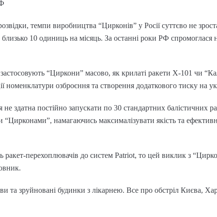
РФ
озвідки, темпи виробництва “Цирконів” у Росії суттєво не зрост
близько 10 одиниць на місяць. За останні роки РФ спромоглася 
 застосовують “Циркони” масово, як крилаті ракети Х-101 чи “Кал
ії номенклатури озброєння та створення додаткового тиску на у
ія не здатна постійно запускати по 30 стандартних балістичних р
и “Цирконами”, намагаючись максималізувати якість та ефективн
ть ракет-перехоплювачів до систем Patriot, то цей виклик з “Цир
овник.
ви та зруйновані будинки з лікарнею. Все про обстріл Києва, Хар