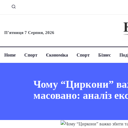
П’ятниця 7 Серпня, 2026
Home
Спорт
Єкономіка
Спорт
Бізнес
Поді
Чому “Циркони” важ
масовано: аналіз ек