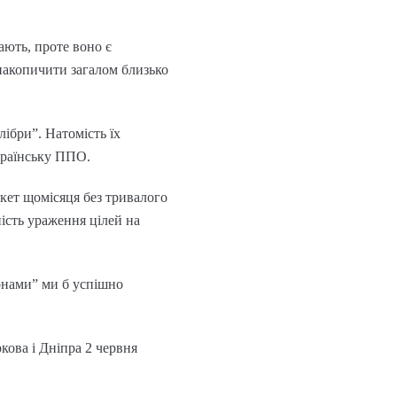
ають, проте воно є
накопичити загалом близько
ібри”. Натомість їх
країнську ППО.
акет щомісяця без тривалого
ість ураження цілей на
конами” ми б успішно
кова і Дніпра 2 червня