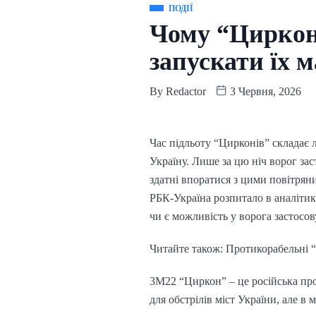
ПОДІЇ
Чому “Циркон
запускати їх м
By
Redactor
3 Червня, 2026
Час підльоту “Цирконів” складає л
Україну. Лише за цю ніч ворог зас
здатні впоратися з цими повітрян
РБК-Україна розпитало в аналітик
чи є можливість у ворога застосов
Читайте також: Протикорабельні “
3М22 “Циркон” – це російська про
для обстрілів міст України, але в 