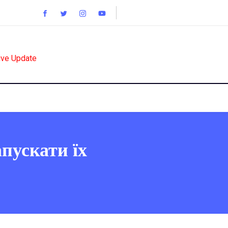
ive Update
пускати їх