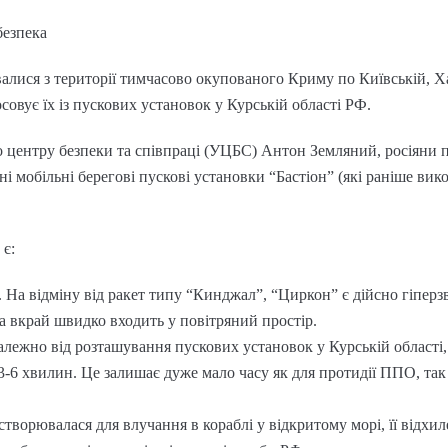
безпека
алися з території тимчасово окупованого Криму по Київській, Х
осовує їх із пускових установок у Курській області РФ.
о центру безпеки та співпраці (УЦБС) Антон Земляний, росіяни
і мобільні берегові пускові установки “Бастіон” (які раніше вик
є:
 На відміну від ракет типу “Кинджал”, “Циркон” є дійсно гіпер
 вкрай швидко входить у повітряний простір.
алежно від розташування пускових установок у Курській області, 
3-6 хвилин. Це залишає дуже мало часу як для протидії ППО, так
створювалася для влучання в кораблі у відкритому морі, її відхиле