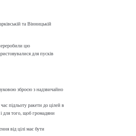
арківській та Вінницькій
 переробили цю
ористовувалися для пусків
звуковою зброєю з надзвичайно
час підльоту ракети до цілей в
 і для того, щоб громадяни
ння від цілі має бути