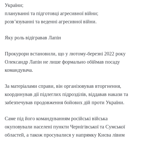
України;
плануванні та підготовці агресивної війни;
розв’язуванні та веденні агресивної війни.
Яку роль відігравав Лапін
Прокурори встановили, що у лютому-березні 2022 року
Олександр Лапін не лише формально обіймав посаду
командувача.
За матеріалами справи, він організовував вторгнення,
координував дії підлеглих підрозділів, віддавав накази та
забезпечував продовження бойових дій проти України.
Саме під його командуванням російські війська
окуповували населені пункти Чернігівської та Сумської
областей, а також просувалися у напрямку Києва лівим