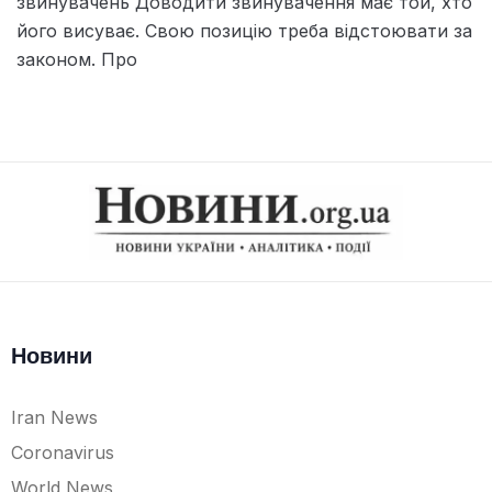
звинувачень Доводити звинувачення має той, хто
його висуває. Свою позицію треба відстоювати за
законом. Про
Новини
Iran News
Coronavirus
World News