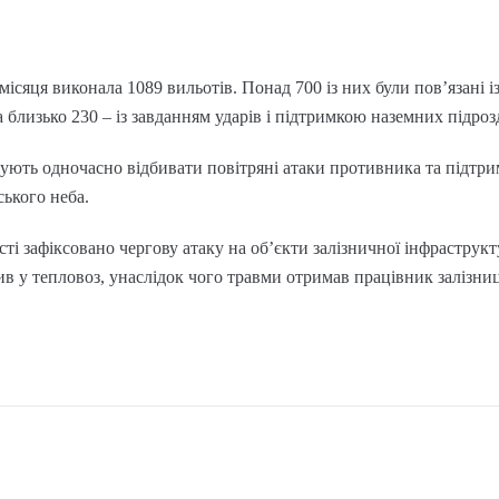
місяця виконала 1089 вильотів. Понад 700 із них були пов’язані
 близько 230 – із завданням ударів і підтримкою наземних підрозд
ують одночасно відбивати повітряні атаки противника та підтри
ського неба.
ті зафіксовано чергову атаку на об’єкти залізничної інфраструкт
в у тепловоз, унаслідок чого травми отримав працівник залізни