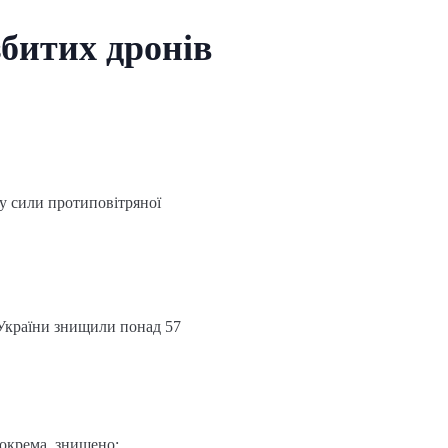
збитих дронів
у сили протиповітряної
 України знищили понад 57
Зокрема, знищено: