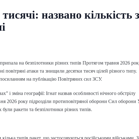
 тисячі: названо кількість 
ні
припала на безпілотники різних типів Протягом травня 2026 рок
і повітряні атаки та знищили десятки тисяч цілей різного типу.
 посиланням на публікацію Повітряних сил ЗСУ.
х” і зміна географії: Ігнат назвав особливості нічного обстрілу
вня 2026 року підрозділи протиповітряної оборони Сил оборони
х були ракети та безпілотники різних типів.
 кілька типів ракет, що застосовуються російськими військами. 