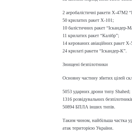
2 аеробалістичні ракети Х-47М2 
50 крилатих ракет Х-101;
10 балістичних ракет “Іскандер-М
11 крилатих ракет “Калібр”;
14 керованих авіаційних ракет Х-
24 крилаті ракети “Іскандер-К”.
Знищені безпілотники
Основну частину збитих цілей скл
5053 ударних дрони типу Shahed;
1316 розвідувальних безпілотникі
50894 БПЛА інших типів.
Таким чином, найбільша частка ур
атак територією України.