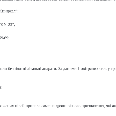
“Кинджал”;
/KN-23”;
59/69;
али безпілотні літальні апарати. За даними Повітряних сил, у тр
в;
ажених цілей припала саме на дрони різного призначення, які а