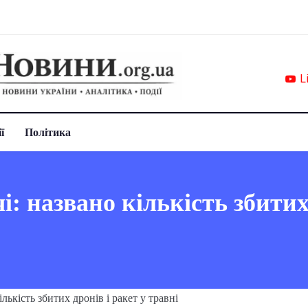
L
ї
Політика
і: названо кількість збитих