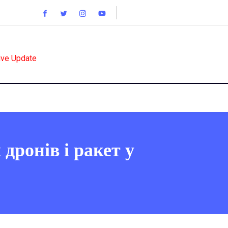
ive Update
 дронів і ракет у