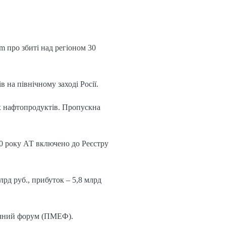
m про збиті над регіоном 30
на північному заході Росії.
их нафтопродуктів. Пропускна
00 року АТ включено до Реєстру
рд руб., прибуток – 5,8 млрд
мічний форум (ПМЕФ).