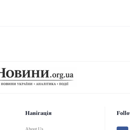
Навігація
Foll
About Us