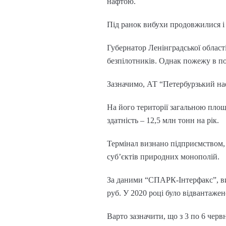
нафтою.
Під ранок вибухи продовжилися і
Губернатор Ленінградської област
безпілотників. Однак пожежу в п
Зазначимо, АТ “Петербурзький наф
На його території загальною площ
здатність – 12,5 млн тонн на рік.
Термінал визнано підприємством, 
суб’єктів природних монополій.
За даними “СПАРК-Інтерфакс”, вир
руб. У 2020 році було відвантаже
Варто зазначити, що з 3 по 6 че