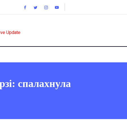
ive Update
рзі: спалахнула