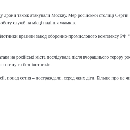
ду дрони також атакували Москву. Мер російської столиці Сергій 
роботу служб на місці падіння уламків.
зпілотники вразили завод оборонно-промислового комплексу РФ 
ака на російські міста послідувала після вчорашнього терору росі
ого типу та безпілотників.
ей, понад сотня – постраждали, серед яких діти. Більше про це ч