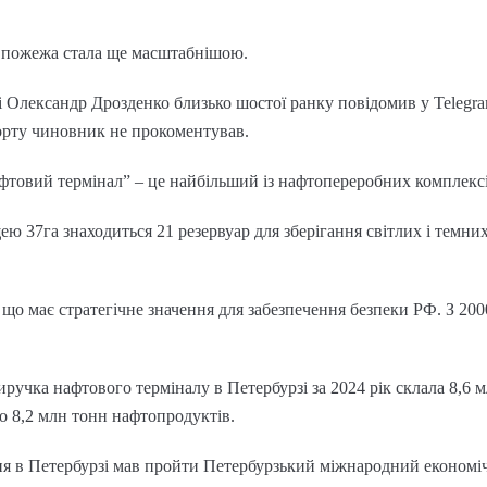
 пожежа стала ще масштабнішою.
і Олександр Дрозденко близько шостої ранку повідомив у Telegra
орту чиновник не прокоментував.
товий термінал” – це найбільший із нафтопереробних комплексів 
ею 37га знаходиться 21 резервуар для зберігання світлих і темн
що має стратегічне значення для забезпечення безпеки РФ. З 20
учка нафтового терміналу в Петербурзі за 2024 рік склала 8,6 мл
но 8,2 млн тонн нафтопродуктів.
рвня в Петербурзі мав пройти Петербурзький міжнародний еконо