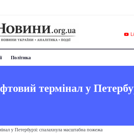
L
ї
Політика
фтовий термінал у Петербу