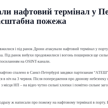
ли нафтовий термінал у Пе
асштабна пожежа
вжилися і під ранок Дрони атакували нафтовий термінал у порту
а. Під ранок вибухи продовжилися і вогонь поширився ще сильн
 посиланням на OSINT-канали.
з нафтою спалено в Санкт-Петербурзі завдяки партизанам “АТЕШ
ся в ніч на 3 червня. Після попередження про дронову небезпеку 
з місця НП – на відео чутно сильні хлопки і помітно сильне заг
одразу ж написали про пожежу на нафтовому терміналі в порту. В