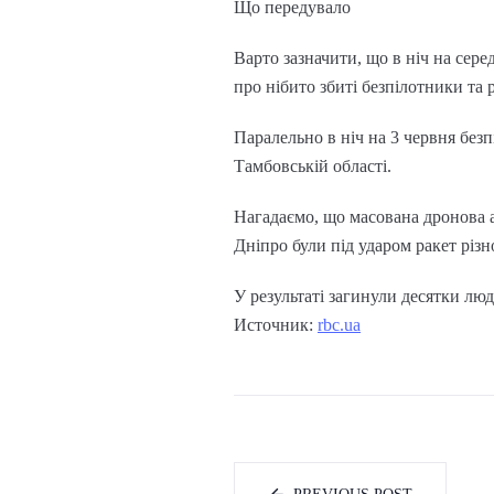
Що передувало
Варто зазначити, що в ніч на сере
про нібито збиті безпілотники та 
Паралельно в ніч на 3 червня бе
Тамбовській області.
Нагадаємо, що масована дронова ат
Дніпро були під ударом ракет різн
У результаті загинули десятки люд
Источник:
rbc.ua