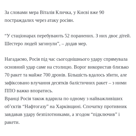
За словами мера Віталія Кличка, у Києві вже 90
постраждалих через атаку росіян.
“У стаціонарах перебувають 52 поранених. З них двоє дітей.
Шестеро людей загинули”, – додав мер.
Нагадаємо, Росія під час сьогоднішнього удару спрямувала
основний удар саме на столицю. Ворог використав близько
70 ракет та майже 700 дронів. Більшість вдалось збити, але
зафіксовано влучання десятків балістичних ракет – з ними
ППО важко впоратись.
Вранці Росія також вдарила по одному з найважливіших
об’єктів “Нафтогазу” на Харківщині. Спочатку противник
завдавав удару безпілотниками, а згодом “підключив” і
ракети.