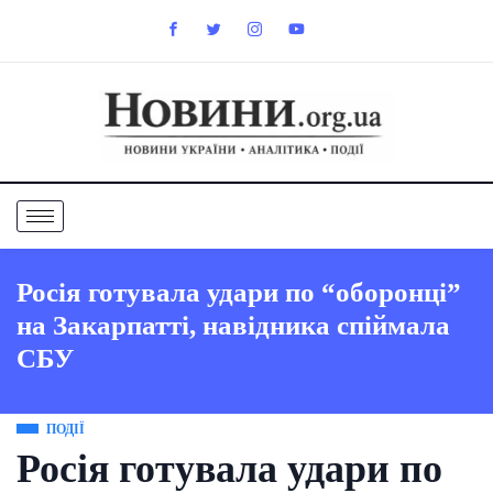
Росія готувала удари по “оборонці”
на Закарпатті, навідника спіймала
СБУ
ПОДІЇ
Росія готувала удари по