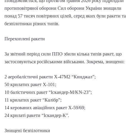
Повідомляється, що протягом травня 2026 року підрозділи
протиповітряної оборони Сил оборони України знищили
понад 57 тисяч повітряних цілей, серед яких були ракети та
безпілотники різних типів.
Перехоплені ракети
За звітний період сили ППО збили кілька типів ракет, що
застосовуються російськими військами. Зокрема, знищено:
2 аеробалістичні ракети Х-47М2 “Кинджал”;
50 крилатих ракет Х-101;
10 балістичних ракет “Іскандер-М/KN-23”;
11 крилатих ракет “Калібр”;
14 керованих авіаційних ракет Х-59/69;
24 крилаті ракети “Іскандер-К”.
Знищені безпілотники