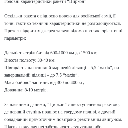
Головні характеристики ракети “Циркон”
Оскільки ракета є відносно новою для російської армії, її
точні тактико-технічні характеристики не розголошуються.
Проте з відкритих джерел та заяв відомо про такі орієнтовні
параметри:
Дальність стрільби: від 600-1000 км до 1500 км;
Висота польоту: 30-40 км;
Швидкість: на основній маршевій ділянці – 5,5 “махів”, на
завершальній ділянці – до 7,5 “махів”;
Маса бойової частини: від 300 до 400 кг;
Довжина: 8-10 метрів.
За наявними даними, “Циркон” є двоступеневою ракетою,
де перший ступінь працює на твердому паливі, а другий
обладнаний прямоточним повітряно-реактивним двигуном.
Цілевказівку для неї забезпечують супутники або