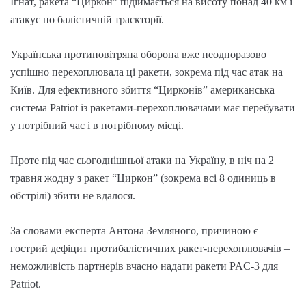
Ігнат, ракета “Циркон” підіймається на висоту понад 40 км і
атакує по балістичній траєкторії.
Українська протиповітряна оборона вже неодноразово
успішно перехоплювала ці ракети, зокрема під час атак на
Київ. Для ефективного збиття “Цирконів” американська
система Patriot із ракетами-перехоплювачами має перебувати
у потрібний час і в потрібному місці.
Проте під час сьогоднішньої атаки на Україну, в ніч на 2
травня жодну з ракет “Циркон” (зокрема всі 8 одиниць в
обстрілі) збити не вдалося.
За словами експерта Антона Земляного, причиною є
гострий дефіцит протибалістичних ракет-перехоплювачів –
неможливість партнерів вчасно надати ракети PAC-3 для
Patriot.