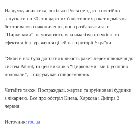
На думку аналітика, оскільки Росія не здатна постійно
запускати по 30 стандартних балістичних ракет щомісяця
без тривалого накопичення, вона розбавляє атаки
“Цирконами”, намагаючись максималізувати якість та
ефективність ураження цілей на території України.
“Якби в нас була достатня кількість ракет-перехоплювачів до
систем Patriot, то цей виклик з “Цирконами” ми б успішно
подолали”, – підсумував співрозмовник.
Читайте також: Постраждалі, жертви та зруйновані будинки
з лікарнею. Все про обстріл Києва, Харкова і Дніпра 2
червня
Источник:
rbc.ua