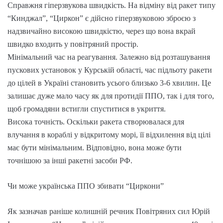
Справжня гіперзвукова швидкість. На відміну від ракет типу
“Кинджал”, “Циркон” є дійсно гіперзвуковою зброєю з
надзвичайно високою швидкістю, через що вона вкрай
швидко входить у повітряний простір.
Мінімальний час на реагування. Залежно від розташування
пускових установок у Курській області, час підльоту ракети
до цілей в Україні становить усього близько 3-6 хвилин. Це
залишає дуже мало часу як для протидії ППО, так і для того,
щоб громадяни встигли спуститися в укриття.
Висока точність. Оскільки ракета створювалася для
влучання в кораблі у відкритому морі, її відхилення від цілі
має бути мінімальним. Відповідно, вона може бути
точнішою за інші ракетні засоби РФ.
Чи може українська ППО збивати “Циркони”
Як зазначав раніше колишній речник Повітряних сил Юрій