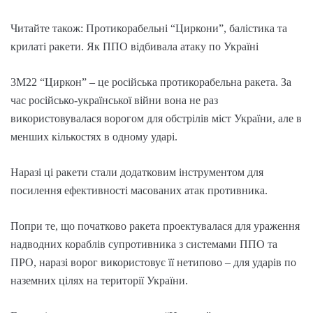
Читайте також: Протикорабельні “Циркони”, балістика та
крилаті ракети. Як ППО відбивала атаку по Україні
3М22 “Циркон” – це російська протикорабельна ракета. За
час російсько-української війни вона не раз
використовувалася ворогом для обстрілів міст України, але в
менших кількостях в одному ударі.
Наразі ці ракети стали додатковим інструментом для
посилення ефективності масованих атак противника.
Попри те, що початково ракета проектувалася для ураження
надводних кораблів супротивника з системами ППО та
ПРО, наразі ворог використовує її нетипово – для ударів по
наземних цілях на території України.