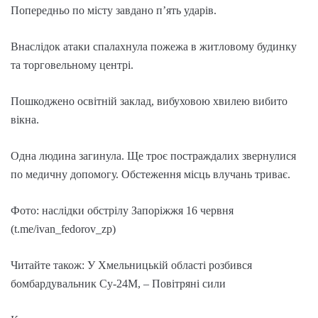
Попередньо по місту завдано п’ять ударів.
Внаслідок атаки спалахнула пожежа в житловому будинку
та торговельному центрі.
Пошкоджено освітній заклад, вибуховою хвилею вибито
вікна.
Одна людина загинула. Ще троє постраждалих звернулися
по медичну допомогу. Обстеження місць влучань триває.
Фото: наслідки обстрілу Запоріжжя 16 червня
(t.me/ivan_fedorov_zp)
Читайте також: У Хмельницькій області розбився
бомбардувальник Су-24М, – Повітряні сили